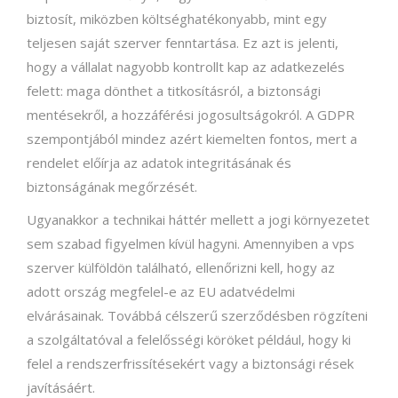
biztosít, miközben költséghatékonyabb, mint egy
teljesen saját szerver fenntartása. Ez azt is jelenti,
hogy a vállalat nagyobb kontrollt kap az adatkezelés
felett: maga dönthet a titkosításról, a biztonsági
mentésekről, a hozzáférési jogosultságokról. A GDPR
szempontjából mindez azért kiemelten fontos, mert a
rendelet előírja az adatok integritásának és
biztonságának megőrzését.
Ugyanakkor a technikai háttér mellett a jogi környezetet
sem szabad figyelmen kívül hagyni. Amennyiben a vps
szerver külföldön található, ellenőrizni kell, hogy az
adott ország megfelel-e az EU adatvédelmi
elvárásainak. Továbbá célszerű szerződésben rögzíteni
a szolgáltatóval a felelősségi köröket például, hogy ki
felel a rendszerfrissítésekért vagy a biztonsági rések
javításáért.