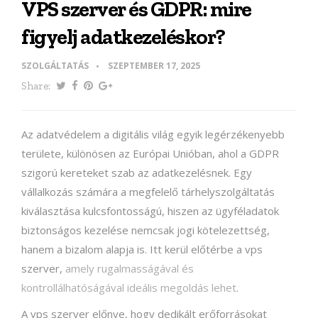
VPS szerver és GDPR: mire
figyelj adatkezeléskor?
SZOLGÁLTATÁS
SZEPTEMBER 17, 2025
Share:
Az adatvédelem a digitális világ egyik legérzékenyebb
területe, különösen az Európai Unióban, ahol a GDPR
szigorú kereteket szab az adatkezelésnek. Egy
vállalkozás számára a megfelelő tárhelyszolgáltatás
kiválasztása kulcsfontosságú, hiszen az ügyféladatok
biztonságos kezelése nemcsak jogi kötelezettség,
hanem a bizalom alapja is. Itt kerül előtérbe a vps
szerver,
amely rugalmasságával és
kontrollálhatóságával ideális megoldás lehet
.
A vps szerver előnye, hogy dedikált erőforrásokat