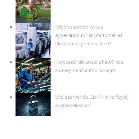
Milyen szerepe van az
egyenáramú villanymotornak az
elektromos járművekben?
Karosszérialakatos: a háttérhős,
aki megmenti autód külsejét
VPS szerver és GDPR: mire figyelj
adatkezeléskor?