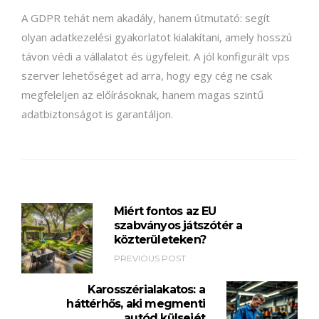
A GDPR tehát nem akadály, hanem útmutató: segít
olyan adatkezelési gyakorlatot kialakítani, amely hosszú
távon védi a vállalatot és ügyfeleit. A jól konfigurált vps
szerver lehetőséget ad arra, hogy egy cég ne csak
megfeleljen az előírásoknak, hanem magas szintű
adatbiztonságot is garantáljon.
Miért fontos az EU
szabványos játszótér a
közterületeken?
PREVIOUS POST
Karosszérialakatos: a
háttérhős, aki megmenti
autód külsejét