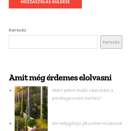
Keresés
Keresés
Amit még érdemes elolvasni
Miért jelent kiváló választást a
ponthegesztett kerítés?
Kis helyigényű játszótéri eszközök