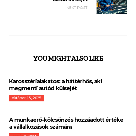
NEXT POST
YOU MIGHT ALSO LIKE
Karosszérialakatos: a háttérhős, aki
megmenti autód külsejét
október 15, 2025
A munkaerő-kölcsönzés hozzáadott értéke
a vállalkozások számára