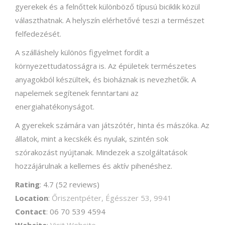
gyerekek és a felnőttek különböző típusú biciklik közül
választhatnak. A helyszín elérhetővé teszi a természet
felfedezését.
A szálláshely különös figyelmet fordít a
környezettudatosságra is. Az épületek természetes
anyagokból készültek, és bioháznak is nevezhetők. A
napelemek segítenek fenntartani az
energiahatékonyságot.
A gyerekek számára van játszótér, hinta és mászóka. Az
állatok, mint a kecskék és nyulak, szintén sok
szórakozást nyújtanak. Mindezek a szolgáltatások
hozzájárulnak a kellemes és aktív pihenéshez.
Rating
: 4.7 (52 reviews)
Location
:
Őriszentpéter, Égésszer 53, 9941
Contact
: 06 70 539 4594
Website
:
Visit Website