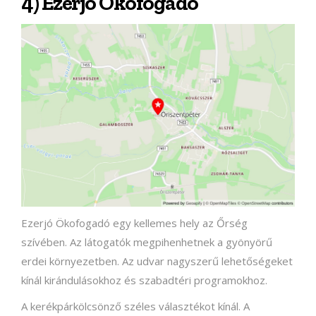
4) Ezerjó Ökofogadó
Ezerjó Ökofogadó egy kellemes hely az Őrség
szívében. Az látogatók megpihenhetnek a gyönyörű
erdei környezetben. Az udvar nagyszerű lehetőségeket
kínál kirándulásokhoz és szabadtéri programokhoz.
A kerékpárkölcsönző széles választékot kínál. A