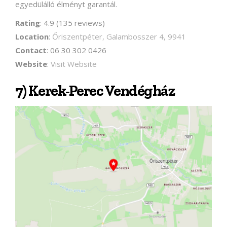
egyedülálló élményt garantál.
Rating
: 4.9 (135 reviews)
Location
:
Őriszentpéter, Galambosszer 4, 9941
Contact
: 06 30 302 0426
Website
:
Visit Website
7) Kerek-Perec Vendégház