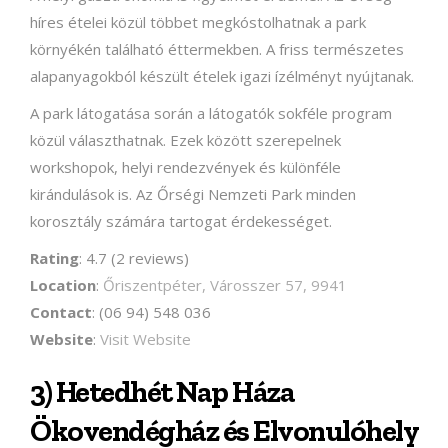
híres ételei közül többet megkóstolhatnak a park
környékén található éttermekben. A friss természetes
alapanyagokból készült ételek igazi ízélményt nyújtanak.
A park látogatása során a látogatók sokféle program
közül választhatnak. Ezek között szerepelnek
workshopok, helyi rendezvények és különféle
kirándulások is. Az Őrségi Nemzeti Park minden
korosztály számára tartogat érdekességet.
Rating
: 4.7 (2 reviews)
Location
:
Őriszentpéter, Városszer 57, 9941
Contact
: (06 94) 548 036
Website
:
Visit Website
3) Hetedhét Nap Háza
Ökovendégház és Elvonulóhely