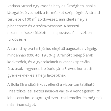
Vadása Strand egy csodás hely az Őrségben, ahol a
látogatók élvezhetik a természet szépségét. A strand
területe 6100 m² zöldövezet, ami ideális hely a
pihenéshez és a szórakozáshoz. A hosszú
strandszakasz tökéletes a napozásra és a vízben
fürdőzésre.
A strand nyitva tart június elejétől augusztus végéig,
mindennap 9:00-tól 19:30-ig. A felnőtt belépő árak
kedvezőek, és a gyerekeknek is vannak speciális
árazások. Ingyenes belépés jár a 3 éves kor alatti
gyerekeknek és a helyi lakosoknak.
A Bolla Strandbüfé közvetlenül a vízparton található.
Frissítőkkel és ízletes nasikkal várják a vendégeket. Itt
lehet enni hot-dogot, grillezett csirkemellet és még sok
más finomságot.