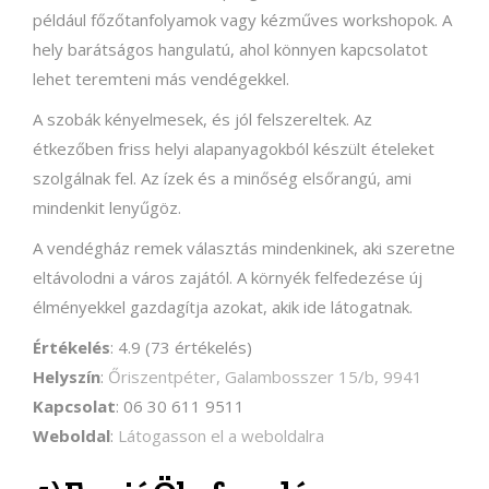
például főzőtanfolyamok vagy kézműves workshopok. A
hely barátságos hangulatú, ahol könnyen kapcsolatot
lehet teremteni más vendégekkel.
A szobák kényelmesek, és jól felszereltek. Az
étkezőben friss helyi alapanyagokból készült ételeket
szolgálnak fel. Az ízek és a minőség elsőrangú, ami
mindenkit lenyűgöz.
A vendégház remek választás mindenkinek, aki szeretne
eltávolodni a város zajától. A környék felfedezése új
élményekkel gazdagítja azokat, akik ide látogatnak.
Értékelés
: 4.9 (73 értékelés)
Helyszín
:
Őriszentpéter, Galambosszer 15/b, 9941
Kapcsolat
: 06 30 611 9511
Weboldal
:
Látogasson el a weboldalra