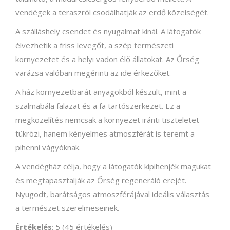
vendégek a teraszról csodálhatják az erdő közelségét.
A szálláshely csendet és nyugalmat kínál. A látogatók
élvezhetik a friss levegőt, a szép természeti
környezetet és a helyi vadon élő állatokat. Az Őrség
varázsa valóban megérinti az ide érkezőket.
A ház környezetbarát anyagokból készült, mint a
szalmabála falazat és a fa tartószerkezet. Ez a
megközelítés nemcsak a környezet iránti tiszteletet
tükrözi, hanem kényelmes atmoszférát is teremt a
pihenni vágyóknak.
A vendégház célja, hogy a látogatók kipihenjék magukat
és megtapasztalják az Őrség regeneráló erejét.
Nyugodt, barátságos atmoszférájával ideális választás
a természet szerelmeseinek.
Értékelés
: 5 (45 értékelés)