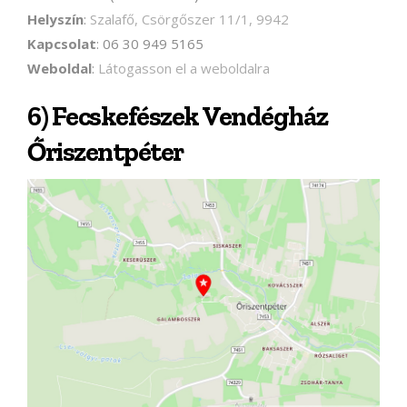
Helyszín
:
Szalafő, Csörgőszer 11/1, 9942
Kapcsolat
: 06 30 949 5165
Weboldal
:
Látogasson el a weboldalra
6) Fecskefészek Vendégház
Őriszentpéter