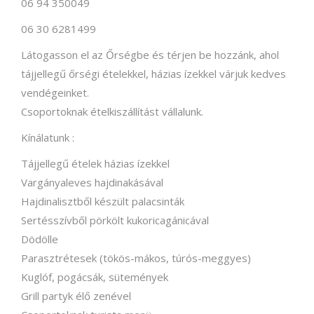
06 94 350049
06 30 6281499
Látogasson el az Őrségbe és térjen be hozzánk, ahol
tájjellegű őrségi ételekkel, házias ízekkel várjuk kedves
vendégeinket.
Csoportoknak ételkiszállítást vállalunk.
Kínálatunk :
Tájjellegű ételek házias ízekkel
Vargányaleves hajdinakásával
Hajdinalisztből készült palacsinták
Sertésszívből pörkölt kukoricagánicával
Dödölle
Parasztrétesek (tökös-mákos, túrós-meggyes)
Kuglóf, pogácsák, sütemények
Grill partyk élő zenével