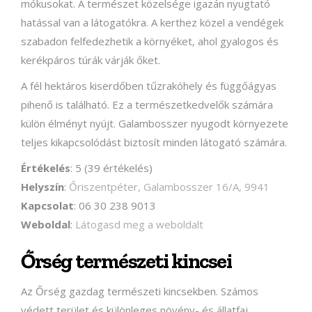
mókusokat. A természet közelsége igazán nyugtató
hatással van a látogatókra. A kerthez közel a vendégek
szabadon felfedezhetik a környéket, ahol gyalogos és
kerékpáros túrák várják őket.
A fél hektáros kiserdőben tűzrakóhely és függőágyas
pihenő is található. Ez a természetkedvelők számára
külön élményt nyújt. Galambosszer nyugodt környezete
teljes kikapcsolódást biztosít minden látogató számára.
Értékelés
: 5 (39 értékelés)
Helyszín
:
Őriszentpéter, Galambosszer 16/A, 9941
Kapcsolat
: 06 30 238 9013
Weboldal
:
Látogasd meg a weboldalt
Őrség természeti kincsei
Az Őrség gazdag természeti kincsekben. Számos
védett terület és különleges növény- és állatfaj