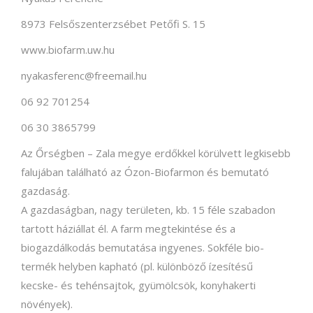
8973 Felsőszenterzsébet Petőfi S. 15
www.biofarm.uw.hu
nyakasferenc@freemail.hu
06 92 701254
06 30 3865799
Az Őrségben – Zala megye erdőkkel körülvett legkisebb
falujában található az Ózon-Biofarmon és bemutató
gazdaság.
A gazdaságban, nagy területen, kb. 15 féle szabadon
tartott háziállat él. A farm megtekintése és a
biogazdálkodás bemutatása ingyenes. Sokféle bio-
termék helyben kapható (pl. különböző ízesítésű
kecske- és tehénsajtok, gyümölcsök, konyhakerti
növények).