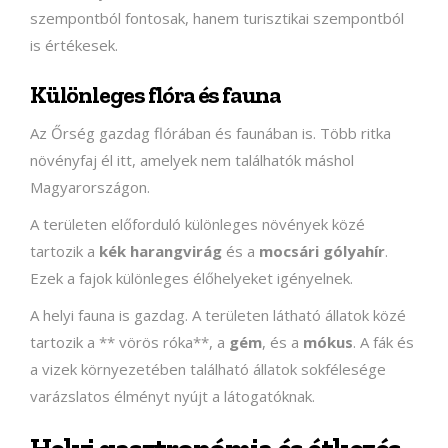
szempontból fontosak, hanem turisztikai szempontból
is értékesek.
Különleges flóra és fauna
Az Őrség gazdag flórában és faunában is. Több ritka
növényfaj él itt, amelyek nem találhatók máshol
Magyarországon.
A területen előforduló különleges növények közé
tartozik a
kék harangvirág
és a
mocsári gólyahír
.
Ezek a fajok különleges élőhelyeket igényelnek.
A helyi fauna is gazdag. A területen látható állatok közé
tartozik a ** vörös róka**, a
gém
, és a
mókus
. A fák és
a vizek környezetében található állatok sokfélesége
varázslatos élményt nyújt a látogatóknak.