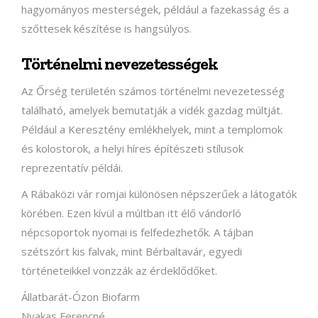
hagyományos mesterségek, például a fazekasság és a
szőttesek készítése is hangsúlyos.
Történelmi nevezetességek
Az Őrség területén számos történelmi nevezetesség
található, amelyek bemutatják a vidék gazdag múltját.
Például a Keresztény emlékhelyek, mint a templomok
és kolostorok, a helyi híres építészeti stílusok
reprezentatív példái.
A Rábaközi vár romjai különösen népszerűek a látogatók
körében. Ezen kívül a múltban itt élő vándorló
népcsoportok nyomai is felfedezhetők. A tájban
szétszórt kis falvak, mint Bérbaltavár, egyedi
történeteikkel vonzzák az érdeklődőket.
Állatbarát-Ózon Biofarm
Nyakas Ferencné