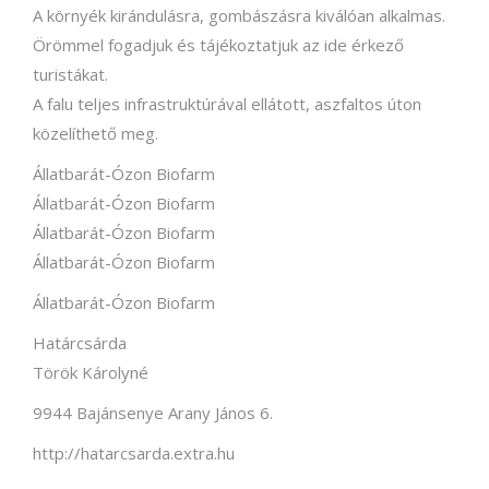
A környék kirándulásra, gombászásra kiválóan alkalmas.
Örömmel fogadjuk és tájékoztatjuk az ide érkező
turistákat.
A falu teljes infrastruktúrával ellátott, aszfaltos úton
közelíthető meg.
Állatbarát-Ózon Biofarm
Állatbarát-Ózon Biofarm
Állatbarát-Ózon Biofarm
Állatbarát-Ózon Biofarm
Állatbarát-Ózon Biofarm
Határcsárda
Török Károlyné
9944 Bajánsenye Arany János 6.
http://hatarcsarda.extra.hu