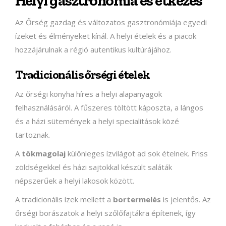
Helyi gasztronómia és étkezés
Az Őrség gazdag és változatos gasztronómiája egyedi
ízeket és élményeket kínál. A helyi ételek és a piacok
hozzájárulnak a régió autentikus kultúrájához.
Tradicionális őrségi ételek
Az őrségi konyha híres a helyi alapanyagok
felhasználásáról. A fűszeres töltött káposzta, a lángos
és a házi sütemények a helyi specialitások közé
tartoznak.
A
tökmagolaj
különleges ízvilágot ad sok ételnek. Friss
zöldségekkel és házi sajtokkal készült saláták
népszerűek a helyi lakosok között.
A tradicionális ízek mellett a
bortermelés
is jelentős. Az
őrségi borászatok a helyi szőlőfajtákra építenek, így