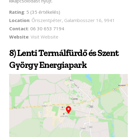
kikapcsolódást nyújt.
Rating
: 5 (35 értékelés)
Location
:
Őriszentpéter, Galambosszer 16, 9941
Contact
: 06 30 653 7194
Website
:
Visit Website
8) Lenti Termálfürdő és Szent
György Energiapark