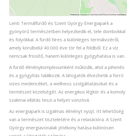
Lenti Termálfürdő és Szent György Energiapark a
gyönyörű természetben helyezkedik el, tele dombokkal
és folyókkal. A fürdő híres a különleges termálvizéről,
amely körülbelül 40.000 éve tör fel a földből. Ez a víz
nemcsak frissítő, hanem különleges gyógyhatása is van.
A fürdő élménykomplexumként működik, ahol a pihenés
és a gyógyítás találkozik. A látogatók élvezhetik a forró
vizes medencéket, a wellness szolgáltatásokat és a
természet közelségét. Az energikus légkör és a komoly
szakmai ellátás teszi a helyet vonzóvá.
Az energiapark is izgalmas élményt nyújt. Itt lehetőség
van a természet tiszteletére és a relaxációra. A Szent
György energiavonalak jótékony hatása különösen
vonzó a látogatók számára.