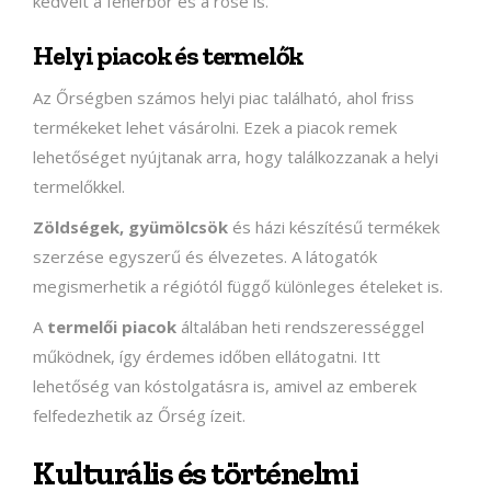
kedvelt a fehérbor és a rosé is.
Helyi piacok és termelők
Az Őrségben számos helyi piac található, ahol friss
termékeket lehet vásárolni. Ezek a piacok remek
lehetőséget nyújtanak arra, hogy találkozzanak a helyi
termelőkkel.
Zöldségek, gyümölcsök
és házi készítésű termékek
szerzése egyszerű és élvezetes. A látogatók
megismerhetik a régiótól függő különleges ételeket is.
A
termelői piacok
általában heti rendszerességgel
működnek, így érdemes időben ellátogatni. Itt
lehetőség van kóstolgatásra is, amivel az emberek
felfedezhetik az Őrség ízeit.
Kulturális és történelmi