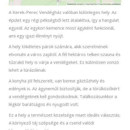
A Kerek-Perec Vendégház valóban különleges hely. Az
épület egy régi pékségből lett átalakítva, így a hangulat
egyedi. Az egykori kemence most ágyként funkcionál,
ami egy igazi élményt nyújt.
A hely tökéletes párok számára, akik szeretnének
elvonulni a város zajától. A fél hektáros telken szauna és
tűzrakó hely is várja a vendégeket. Ez különösen vonzó
lehet a túrázóknak.
A konyha jól felszerelt, van benne gáztűzhely és
edények is. Az ágyneműt biztosítják, de a törülközőkért
a vendégeknek kell gondoskodniuk. Találkozásunkkor a
légkör barátságos és nyugodt volt.
Ez a hely a természet közelsége miatt ideális választás.
A környező táj szépsége és a csend valódi