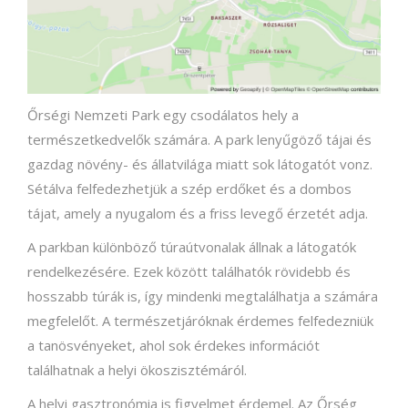
Őrségi Nemzeti Park egy csodálatos hely a
természetkedvelők számára. A park lenyűgöző tájai és
gazdag növény- és állatvilága miatt sok látogatót vonz.
Sétálva felfedezhetjük a szép erdőket és a dombos
tájat, amely a nyugalom és a friss levegő érzetét adja.
A parkban különböző túraútvonalak állnak a látogatók
rendelkezésére. Ezek között találhatók rövidebb és
hosszabb túrák is, így mindenki megtalálhatja a számára
megfelelőt. A természetjáróknak érdemes felfedezniük
a tanösvényeket, ahol sok érdekes információt
találhatnak a helyi ökoszisztémáról.
A helyi gasztronómia is figyelmet érdemel. Az Őrség