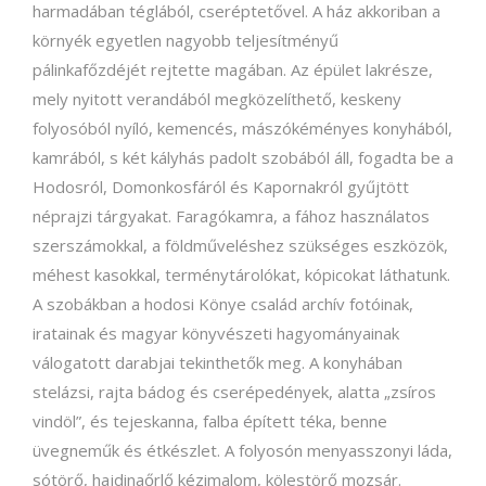
harmadában téglából, cseréptetővel. A ház akkoriban a
környék egyetlen nagyobb teljesítményű
pálinkafőzdéjét rejtette magában. Az épület lakrésze,
mely nyitott verandából megközelíthető, keskeny
folyosóból nyíló, kemencés, mászókéményes konyhából,
kamrából, s két kályhás padolt szobából áll, fogadta be a
Hodosról, Domonkosfáról és Kapornakról gyűjtött
néprajzi tárgyakat. Faragókamra, a fához használatos
szerszámokkal, a földműveléshez szükséges eszközök,
méhest kasokkal, terménytárolókat, kópicokat láthatunk.
A szobákban a hodosi Könye család archív fotóinak,
iratainak és magyar könyvészeti hagyományainak
válogatott darabjai tekinthetők meg. A konyhában
stelázsi, rajta bádog és cserépedények, alatta „zsíros
vindöl”, és tejeskanna, falba épített téka, benne
üvegneműk és étkészlet. A folyosón menyasszonyi láda,
sótörő, hajdinaőrlő kézimalom, kölestörő mozsár.