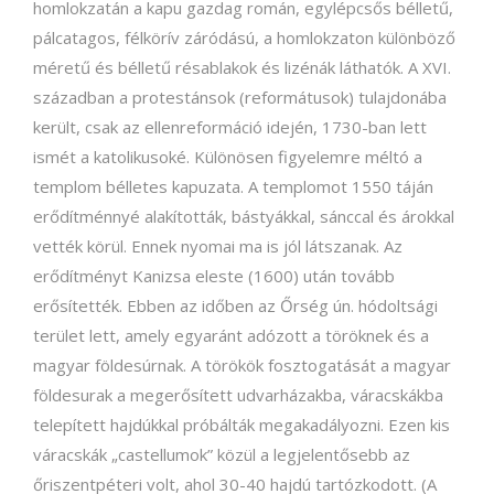
homlokzatán a kapu gazdag román, egylépcsős bélletű,
pálcatagos, félkörív záródású, a homlokzaton különböző
méretű és bélletű résablakok és lizénák láthatók. A XVI.
században a protestánsok (reformátusok) tulajdonába
került, csak az ellenreformáció idején, 1730-ban lett
ismét a katolikusoké. Különösen figyelemre méltó a
templom bélletes kapuzata. A templomot 1550 táján
erődítménnyé alakították, bástyákkal, sánccal és árokkal
vették körül. Ennek nyomai ma is jól látszanak. Az
erődítményt Kanizsa eleste (1600) után tovább
erősítették. Ebben az időben az Őrség ún. hódoltsági
terület lett, amely egyaránt adózott a töröknek és a
magyar földesúrnak. A törökök fosztogatását a magyar
földesurak a megerősített udvarházakba, váracskákba
telepített hajdúkkal próbálták megakadályozni. Ezen kis
váracskák „castellumok” közül a legjelentősebb az
őriszentpéteri volt, ahol 30-40 hajdú tartózkodott. (A