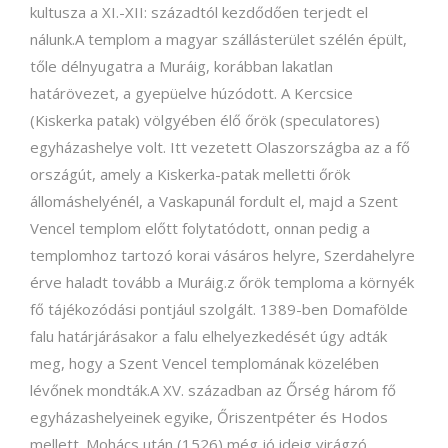
kultusza a XI.-XII: századtól kezdődően terjedt el
nálunk.A templom a magyar szállásterület szélén épült,
tőle délnyugatra a Muráig, korábban lakatlan
határövezet, a gyepüelve húzódott. A Kercsice
(Kiskerka patak) völgyében élő őrök (speculatores)
egyházashelye volt. Itt vezetett Olaszországba az a fő
országút, amely a Kiskerka-patak melletti őrök
állomáshelyénél, a Vaskapunál fordult el, majd a Szent
Vencel templom előtt folytatódott, onnan pedig a
templomhoz tartozó korai vásáros helyre, Szerdahelyre
érve haladt tovább a Muráig.z őrök temploma a környék
fő tájékozódási pontjául szolgált. 1389-ben Domafölde
falu határjárásakor a falu elhelyezkedését úgy adták
meg, hogy a Szent Vencel templomának közelében
lévőnek mondták.A XV. században az Őrség három fő
egyházashelyeinek egyike, Őriszentpéter és Hodos
mellett. Mohács után (1526) még jó ideig virágzó