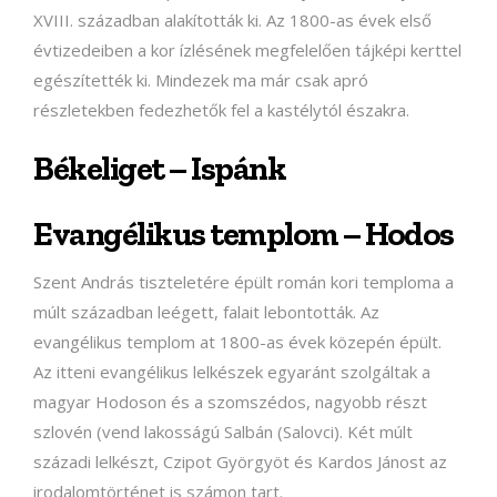
XVIII. században alakították ki. Az 1800-as évek első
évtizedeiben a kor ízlésének megfelelően tájképi kerttel
egészítették ki. Mindezek ma már csak apró
részletekben fedezhetők fel a kastélytól északra.
Békeliget – Ispánk
Evangélikus templom – Hodos
Szent András tiszteletére épült román kori temploma a
múlt században leégett, falait lebontották. Az
evangélikus templom at 1800-as évek közepén épült.
Az itteni evangélikus lelkészek egyaránt szolgáltak a
magyar Hodoson és a szomszédos, nagyobb részt
szlovén (vend lakosságú Salbán (Salovci). Két múlt
századi lelkészt, Czipot Györgyöt és Kardos Jánost az
irodalomtörténet is számon tart.