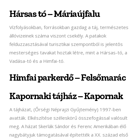
Hársas tó – Máriaújfalu
Vízfolyásokban, forrásokban gazdag a táj, természetes
állóvizeinek száma viszont csekély. A patakok
felduzzasztásával turisztikai szempontból is jelentõs
mesterséges tavakat hoztak létre, mint a Hársas-tó, a
Vadása-tó és a Himfai-tó.
Himfai parkerdő – Felsőmarác
Kapornaki tájház – Kapornak
A tájházat, (Őrségi Néprajzi Gyűjtemény) 1997-ben
avatták. Elkészítése széleskörű összefogással valósult
meg. A házat Skerlák Sándor és Ferenc Amerikában élő
nagybátyjuk támogatásával építették a XX. század első