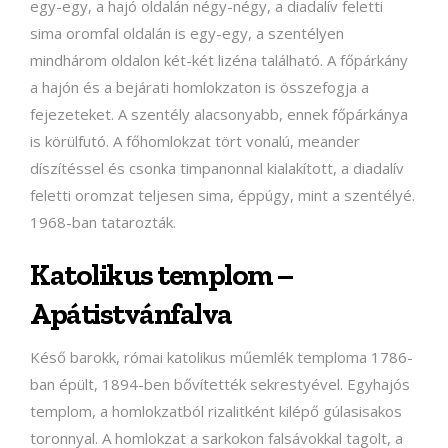
egy-egy, a hajó oldalán négy-négy, a diadalív feletti
sima oromfal oldalán is egy-egy, a szentélyen
mindhárom oldalon két-két lizéna található. A főpárkány
a hajón és a bejárati homlokzaton is összefogja a
fejezeteket. A szentély alacsonyabb, ennek főpárkánya
is körülfutó. A főhomlokzat tört vonalú, meander
díszítéssel és csonka timpanonnal kialakított, a diadalív
feletti oromzat teljesen sima, éppúgy, mint a szentélyé.
1968-ban tatarozták.
Katolikus templom –
Apátistvánfalva
Késő barokk, római katolikus műemlék temploma 1786-
ban épült, 1894-ben bővítették sekrestyével. Egyhajós
templom, a homlokzatból rizalitként kilépő gúlasisakos
toronnyal. A homlokzat a sarkokon falsávokkal tagolt, a