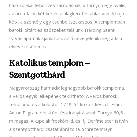
hajó ablakai félköríves záródásúak, a tornyon egy ovális,
az oromfalon két kerek szalagkeretes ablak van. A hajó
két-, a szentély egy csehboltszakaszos. A templomban
barokk oltárt és szószéket találunk. Harding Szent
István apátnak ajánlották, az ő neve jelenik meg a falu
elnevezésében is.
Katolikus templom –
Szentgotthárd
Magyarország harmadik legnagyobb barokk temploma,
a város egyik jelképének tekinthetõ. A város barokk
temploma és a kolostor 1748-64 között készült Franz
Anton Pilgram bécsi építész irányításával. Tornya 60,5
m magas. A kupolák freskóin id. és ifj. Dorfmeister István
a szentgotthárdi csatát ábrázolta. Schrezenmayr