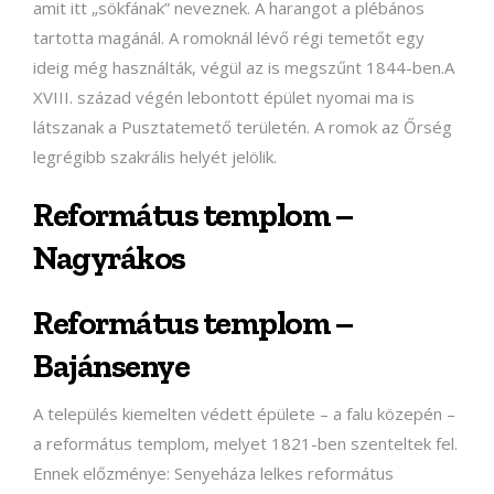
amit itt „sökfának” neveznek. A harangot a plébános
tartotta magánál. A romoknál lévő régi temetőt egy
ideig még használták, végül az is megszűnt 1844-ben.A
XVIII. század végén lebontott épület nyomai ma is
látszanak a Pusztatemető területén. A romok az Őrség
legrégibb szakrális helyét jelölik.
Református templom –
Nagyrákos
Református templom –
Bajánsenye
A település kiemelten védett épülete – a falu közepén –
a református templom, melyet 1821-ben szenteltek fel.
Ennek előzménye: Senyeháza lelkes református