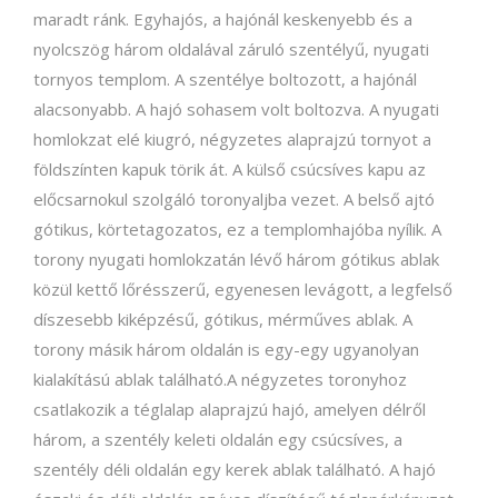
maradt ránk. Egyhajós, a hajónál keskenyebb és a
nyolcszög három oldalával záruló szentélyű, nyugati
tornyos templom. A szentélye boltozott, a hajónál
alacsonyabb. A hajó sohasem volt boltozva. A nyugati
homlokzat elé kiugró, négyzetes alaprajzú tornyot a
földszínten kapuk törik át. A külső csúcsíves kapu az
előcsarnokul szolgáló toronyaljba vezet. A belső ajtó
gótikus, körtetagozatos, ez a templomhajóba nyílik. A
torony nyugati homlokzatán lévő három gótikus ablak
közül kettő lőrésszerű, egyenesen levágott, a legfelső
díszesebb kiképzésű, gótikus, mérműves ablak. A
torony másik három oldalán is egy-egy ugyanolyan
kialakítású ablak található.A négyzetes toronyhoz
csatlakozik a téglalap alaprajzú hajó, amelyen délről
három, a szentély keleti oldalán egy csúcsíves, a
szentély déli oldalán egy kerek ablak található. A hajó