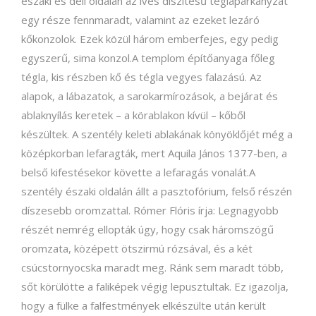
északi és déli oldalán az íves díszítésű téglapárkányzat
egy része fennmaradt, valamint az ezeket lezáró
kőkonzolok. Ezek közül három emberfejes, egy pedig
egyszerű, sima konzol.A templom építőanyaga főleg
tégla, kis részben kő és tégla vegyes falazású. Az
alapok, a lábazatok, a sarokarmírozások, a bejárat és
ablaknyílás keretek – a körablakon kívül – kőből
készültek. A szentély keleti ablakának könyöklőjét még a
középkorban lefaragták, mert Aquila János 1377-ben, a
belső kifestésekor követte a lefaragás vonalát.A
szentély északi oldalán állt a pasztofórium, felső részén
díszesebb oromzattal. Rómer Flóris írja: Legnagyobb
részét nemrég ellopták úgy, hogy csak háromszögű
oromzata, középett ötszirmú rózsával, és a két
csúcstornyocska maradt meg. Ránk sem maradt több,
sőt körülötte a faliképek végig lepusztultak. Ez igazolja,
hogy a fülke a falfestmények elkészülte után került