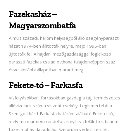
Fazekasház –
Magyarszombatfa
A múlt századi, három helyiségből álló szegényparaszti
házat 1974-ben állították helyre, majd 1996-ban
újították fel. A hajdani mezőgazdasággal foglalkozó
paraszti fazekas család otthona tulajdonképpen száz
évvel korábbi állapotban maradt meg.
Fekete-tó – Farkasfa
Vízfolyásokban, forrásokban gazdag a táj, természetes
állóvizeinek száma viszont csekély. Legismertebb a
Szentgotthárd-Farkasfa határán található Fekete-tó,
mely ma már nem rendelkezik nyílt vízfelülettel, hanem
tõzegmohás dagadóláp. Szigorúan védett terület.