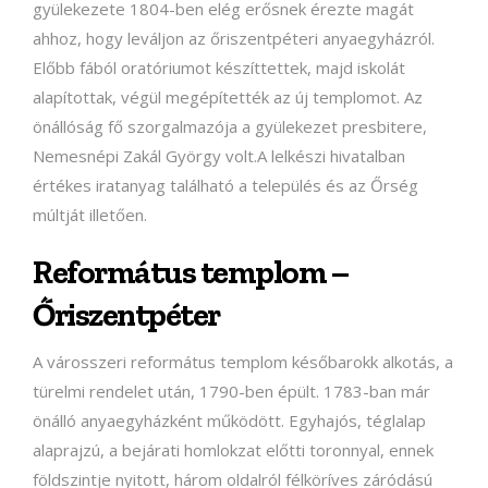
gyülekezete 1804-ben elég erősnek érezte magát
ahhoz, hogy leváljon az őriszentpéteri anyaegyházról.
Előbb fából oratóriumot készíttettek, majd iskolát
alapítottak, végül megépítették az új templomot. Az
önállóság fő szorgalmazója a gyülekezet presbitere,
Nemesnépi Zakál György volt.A lelkészi hivatalban
értékes iratanyag található a település és az Őrség
múltját illetően.
Református templom –
Őriszentpéter
A városszeri református templom későbarokk alkotás, a
türelmi rendelet után, 1790-ben épült. 1783-ban már
önálló anyaegyházként működött. Egyhajós, téglalap
alaprajzú, a bejárati homlokzat előtti toronnyal, ennek
földszintje nyitott, három oldalról félköríves záródású