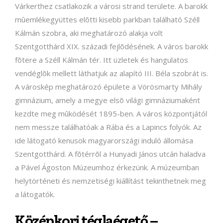
Várkerthez csatlakozik a városi strand területe. A barokk
mûemlékegyüttes elõtti kisebb parkban található Széll
Kálmán szobra, aki meghatározó alakja volt
Szentgotthárd XIX. századi fejlõdésének. A város barokk
fõtere a Széll Kálmán tér. Itt üzletek és hangulatos
vendéglõk mellett láthatjuk az alapító III. Béla szobrát is.
A városkép meghatározó épülete a Vörösmarty Mihály
gimnázium, amely a megye elsõ világi gimnáziumaként
kezdte meg mûködését 1895-ben. A város központjától
nem messze találhatóak a Rába és a Lapincs folyók. Az
ide látogató kenusok magyarországi induló állomása
Szentgotthárd. A fõtérrõl a Hunyadi János utcán haladva
a Pável Ágoston Múzeumhoz érkezünk. A múzeumban
helytörténeti és nemzetiségi kiállítást tekinthetnek meg
a látogatók.
Középkori téglaégető –