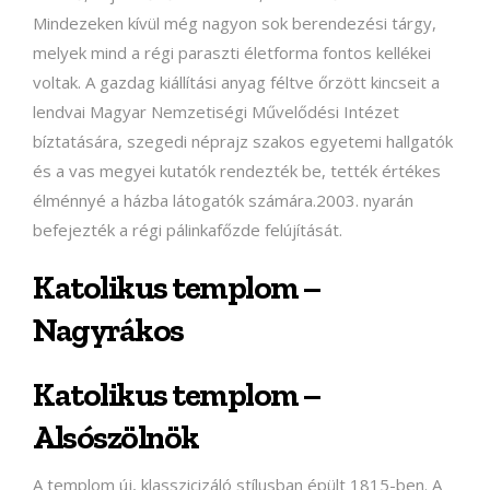
Mindezeken kívül még nagyon sok berendezési tárgy,
melyek mind a régi paraszti életforma fontos kellékei
voltak. A gazdag kiállítási anyag féltve őrzött kincseit a
lendvai Magyar Nemzetiségi Művelődési Intézet
bíztatására, szegedi néprajz szakos egyetemi hallgatók
és a vas megyei kutatók rendezték be, tették értékes
élménnyé a házba látogatók számára.2003. nyarán
befejezték a régi pálinkafőzde felújítását.
Katolikus templom –
Nagyrákos
Katolikus templom –
Alsószölnök
A templom új, klasszicizáló stílusban épült 1815-ben. A