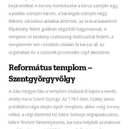
bejáratokkal. A torony homlokzatai a kórus szintjén egy,
a padlás szintjén három, a harangok szintjén négy
félkörív záródású ablakkal áttörtek, az órával kialakított
főpárkány felett gulában végződő hagymasisak. A
templom öt keskeny csehsüveg-boltozattal fedett, a
templomtér két rövidebb oldalán fa karzat áll. Az
orgonaház és a szószék provinciális copf alkotások.
Református templom –
Szentgyörgyvölgy
A Zala megyei falu a templom titulusáról kapta a nevét,
amely ma is Szent György. Az 1787-ben, Szalay János
prédikátorsága idején épült templom, akkor még torony
nélkül, a régi életmód hű tükre: belseje téglapadozatos,
kékre festett famennyezete, karzata helybéli asztalosok