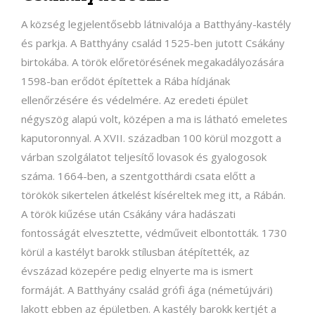
A község legjelentősebb látnivalója a Batthyány-kastély
és parkja. A Batthyány család 1525-ben jutott Csákány
birtokába. A török előretörésének megakadályozására
1598-ban erődöt építettek a Rába hídjának
ellenőrzésére és védelmére. Az eredeti épület
négyszög alapú volt, középen a ma is látható emeletes
kaputoronnyal. A XVII. században 100 körül mozgott a
várban szolgálatot teljesítő lovasok és gyalogosok
száma. 1664-ben, a szentgotthárdi csata előtt a
törökök sikertelen átkelést kíséreltek meg itt, a Rábán.
A török kiűzése után Csákány vára hadászati
fontosságát elvesztette, védműveit elbontották. 1730
körül a kastélyt barokk stílusban átépítették, az
évszázad közepére pedig elnyerte ma is ismert
formáját. A Batthyány család grófi ága (németújvári)
lakott ebben az épületben. A kastély barokk kertjét a