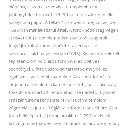
plébánia, hiszen a szentviszló templomhoz 4
jobbágytelek tartozott.1549-ben már csak két zsellér
szolgálta a papot. A telkek 1575-ben is megvoltak, de
1588-ban már lakatlanul álltak. A török hódoltság végén
(1664-1690) a templomot kanizsai tatár csapatok
felgyújtották. A romos épületet a kerczaiak és
szomorócziak hozták rendbe (1698). Kisméretű keletelt
téglatemplom volt, erős toronnyal és boltíves
szentéllyel. Előtte vásárokat tartottak, melyből az
egyháznak volt némi jövedelme. Az ellenreformáció
idejében a templom a katolikusoké lett, bár a lakosság
továbbra is kitartott református hite mellett. II. József
császár türelmi rendelete (1781) után a templom
végromlásra jutott. Tégláit a reformátusok elhordták a
falun belül épített új templomukhoz (1790),melynek
faluvégi temetőjében még láthatunk néhány öreg fejfát,