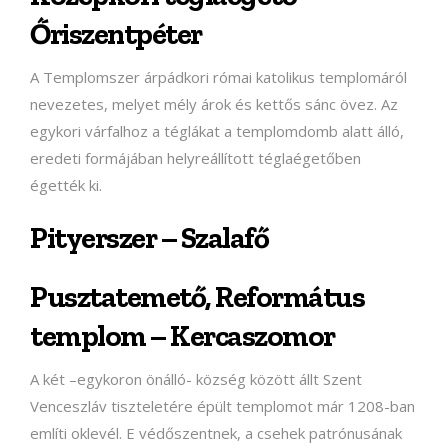
Őriszentpéter
A Templomszer árpádkori római katolikus templomáról
nevezetes, melyet mély árok és kettős sánc övez. Az
egykori várfalhoz a téglákat a templomdomb alatt álló,
eredeti formájában helyreállított téglaégetőben
égették ki.
Pityerszer – Szalafő
Pusztatemető, Református
templom – Kercaszomor
A két –egykoron önálló- község között állt Szent
Venceszláv tiszteletére épült templomot már 1208-ban
említi oklevél. E védőszentnek, a csehek patrónusának