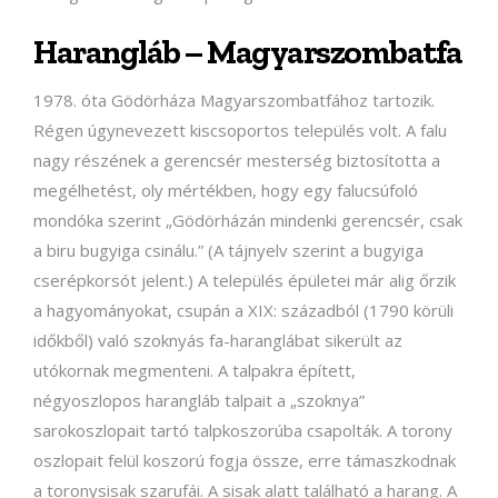
Harangláb – Magyarszombatfa
1978. óta Gödörháza Magyarszombatfához tartozik.
Régen úgynevezett kiscsoportos település volt. A falu
nagy részének a gerencsér mesterség biztosította a
megélhetést, oly mértékben, hogy egy falucsúfoló
mondóka szerint „Gödörházán mindenki gerencsér, csak
a biru bugyiga csinálu.” (A tájnyelv szerint a bugyiga
cserépkorsót jelent.) A település épületei már alig őrzik
a hagyományokat, csupán a XIX: századból (1790 körüli
időkből) való szoknyás fa-haranglábat sikerült az
utókornak megmenteni. A talpakra épített,
négyoszlopos harangláb talpait a „szoknya”
sarokoszlopait tartó talpkoszorúba csapolták. A torony
oszlopait felül koszorú fogja össze, erre támaszkodnak
a toronysisak szarufái. A sisak alatt található a harang. A