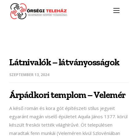
Látnivalók – látványosságok
SZEPTEMBER 13, 2024
Árpádkori templom – Velemér
A késő román és kora gót építészeti stílus jegyeit
egyaránt magán viselő épületet Aquila János 1377. körül
készült freskói tették világhírűvé. Öt településen
maradtak fenn munkái (Veleméren kívül Szlovéniában