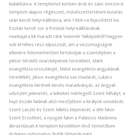
kialakításra. A templomot körben árok és sánc övezte.A
templom alapos régészeti, művészettörténeti kutatás
után került helyreállításra, ami 1966-ra fejeződött be.
Ezután került sor a freskók helyreállításának
munkájára.Mi maradt ránk Velemér falképeiből?Nagyon
sok értékes rész elpusztult, ám a viszontagságok
ellenére felismerhetően birtokoljuk a szentélyben a
piktor térdelő önarcképének töredékét, Márk
evangélista oroszlánját, Máté evangélista angyalának
töredékét, János evangélista sas madarát, Lukács
evangélista ökrének kevés maradványát, az Angyali
üdvözlet jelenetét, a lelkeket mérlegelő Szent Mihályt; a
hajó északi falának alsó mezőjében a királyok vonulását,
Szent László és Szent Miklós képmását; a déli falon
Szent Erzsébet, a nyugati falon a Palástos Madonna
ábrázolásait.A templom közelében lévő temetőben
érdekes református fejfák láthatók még.