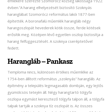
emlékére szerezte Szomorócz község lakossága 1922.
évben.”A harang elhelyezését biztosító Szoknyás
haranglábat Szomorócz református lakói 1877-ben
építették. A boronafalú műemlék harangláb négy
harangoszlopát hevederek kötik össze, ferde kötések
erősítik meg. Középen lévő egyetlen oszlop biztosítja a
harang felfüggesztését. A szoknya cseréptetővel
fedett.
Harangláb – Pankasz
Temploma nincs, különösen értékes műemléke az
1754-ben állított református „szoknyás” harangláb. Az
építmény a település legmagasabb dombján, egy lejtős
gyümölcsös tetején áll. Négy harangtartó tölgyfa
oszlopa egymást keresztező tölgyfa talpon áll, a tölgyfa
talpak tartják a szoknya tíz oszlopát is. Az összes