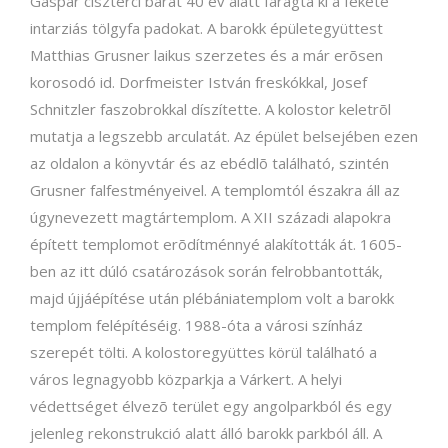
Gáspár ciszterci barát 40 év alatt faragta ki a fekete
intarziás tölgyfa padokat. A barokk épületegyüttest
Matthias Grusner laikus szerzetes és a már erõsen
korosodó id. Dorfmeister István freskókkal, Josef
Schnitzler faszobrokkal díszítette. A kolostor keletrõl
mutatja a legszebb arculatát. Az épület belsejében ezen
az oldalon a könyvtár és az ebédlõ található, szintén
Grusner falfestményeivel. A templomtól északra áll az
úgynevezett magtártemplom. A XII századi alapokra
épített templomot erõdítménnyé alakították át. 1605-
ben az itt dúló csatározások során felrobbantották,
majd újjáépítése után plébániatemplom volt a barokk
templom felépítéséig. 1988-óta a városi színház
szerepét tölti. A kolostoregyüttes körül található a
város legnagyobb közparkja a Várkert. A helyi
védettséget élvezõ terület egy angolparkból és egy
jelenleg rekonstrukció alatt álló barokk parkból áll. A