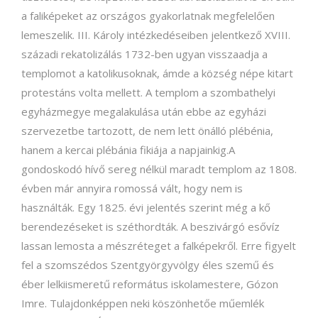
a faliképeket az országos gyakorlatnak megfelelően
lemeszelik. III. Károly intézkedéseiben jelentkező XVIII.
századi rekatolizálás 1732-ben ugyan visszaadja a
templomot a katolikusoknak, ámde a község népe kitart
protestáns volta mellett. A templom a szombathelyi
egyházmegye megalakulása után ebbe az egyházi
szervezetbe tartozott, de nem lett önálló plébénia,
hanem a kercai plébánia fikiája a napjainkig.A
gondoskodó hívő sereg nélkül maradt templom az 1808.
évben már annyira romossá vált, hogy nem is
használták. Egy 1825. évi jelentés szerint még a kő
berendezéseket is széthordták. A beszivárgó esővíz
lassan lemosta a mészréteget a falképekről. Erre figyelt
fel a szomszédos Szentgyörgyvölgy éles szemű és
éber lelkiismeretű református iskolamestere, Gózon
Imre. Tulajdonképpen neki köszönhetőe műemlék