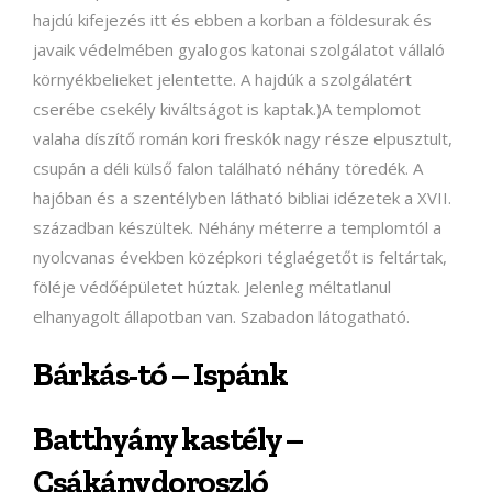
hajdú kifejezés itt és ebben a korban a földesurak és
javaik védelmében gyalogos katonai szolgálatot vállaló
környékbelieket jelentette. A hajdúk a szolgálatért
cserébe csekély kiváltságot is kaptak.)A templomot
valaha díszítő román kori freskók nagy része elpusztult,
csupán a déli külső falon található néhány töredék. A
hajóban és a szentélyben látható bibliai idézetek a XVII.
században készültek. Néhány méterre a templomtól a
nyolcvanas években középkori téglaégetőt is feltártak,
föléje védőépületet húztak. Jelenleg méltatlanul
elhanyagolt állapotban van. Szabadon látogatható.
Bárkás-tó – Ispánk
Batthyány kastély –
Csákánydoroszló