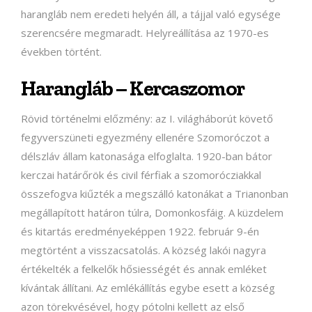
harangláb nem eredeti helyén áll, a tájjal való egysége
szerencsére megmaradt. Helyreállítása az 1970-es
években történt.
Harangláb – Kercaszomor
Rövid történelmi előzmény: az I. világháborút követő
fegyverszüneti egyezmény ellenére Szomoróczot a
délszláv állam katonasága elfoglalta. 1920-ban bátor
kerczai határőrök és civil férfiak a szomorócziakkal
összefogva kiűzték a megszálló katonákat a Trianonban
megállapított határon túlra, Domonkosfáig. A küzdelem
és kitartás eredményeképpen 1922. február 9-én
megtörtént a visszacsatolás. A község lakói nagyra
értékelték a felkelők hősiességét és annak emléket
kívántak állítani. Az emlékállítás egybe esett a község
azon törekvésével, hogy pótolni kellett az első