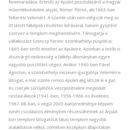
fennmaradása. Értesíti az épület pusztulásáról a magyar
műemlékvédelem atyját, Rómer Flórist, aki 1863-ban
felkeresi Velemért. A szemle után nem elégszik meg az
itt látott falképek részletes leírásával, hanem gyűjtést
szervez a templom megmentésére. Támogatja a
vállalkozást Szenczy Ferenc szombathelyi püspök is:
1865-ben tetőt emeltet az épületre. Azonban a tetőn is
átszivárgó nedvesség a falikép-állományban egyre
nagyobb pusztítást végez. Amikor 1940-ben Pável
Ágoston, a szombathelyi múzeum igazgatója Velemérre
látogat, a már szinte romos épület alig látszik ki a gaz
és cserjék sűrűjéből.A vészjelzésekre megindult
restaurálások (1941-ben, 1956-1966-os években,
1967-68-ban, s végül 2003-ban)eredménye képpen
ismét csodálatos élményben részesülhetnek az Árpád-
kori templom látogatói.A falusi templom nagyobb
átalakítások nélkül, zömében középkori állapotában