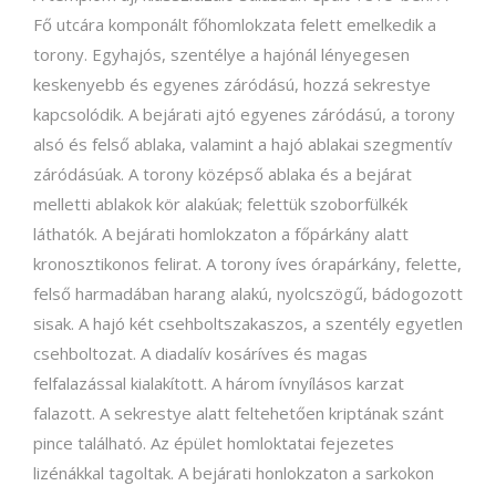
Fő utcára komponált főhomlokzata felett emelkedik a
torony. Egyhajós, szentélye a hajónál lényegesen
keskenyebb és egyenes záródású, hozzá sekrestye
kapcsolódik. A bejárati ajtó egyenes záródású, a torony
alsó és felső ablaka, valamint a hajó ablakai szegmentív
záródásúak. A torony középső ablaka és a bejárat
melletti ablakok kör alakúak; felettük szoborfülkék
láthatók. A bejárati homlokzaton a főpárkány alatt
kronosztikonos felirat. A torony íves órapárkány, felette,
felső harmadában harang alakú, nyolcszögű, bádogozott
sisak. A hajó két csehboltszakaszos, a szentély egyetlen
csehboltozat. A diadalív kosáríves és magas
felfalazással kialakított. A három ívnyílásos karzat
falazott. A sekrestye alatt feltehetően kriptának szánt
pince található. Az épület homloktatai fejezetes
lizénákkal tagoltak. A bejárati honlokzaton a sarkokon