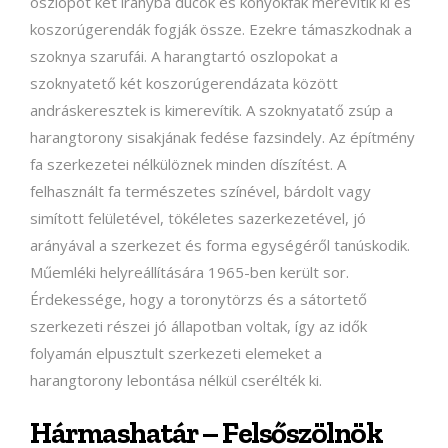
oszlopot két irányba ducok és könyökfák merevítik ki és
koszorúgerendák fogják össze. Ezekre támaszkodnak a
szoknya szarufái. A harangtartó oszlopokat a
szoknyatető két koszorúgerendázata között
andráskeresztek is kimerevítik. A szoknyatatő zsúp a
harangtorony sisakjának fedése fazsindely. Az építmény
fa szerkezetei nélkülöznek minden díszítést. A
felhasznált fa természetes színével, bárdolt vagy
simított felületével, tökéletes sazerkezetével, jó
arányával a szerkezet és forma egységéről tanúskodik.
Műemléki helyreállítására 1965-ben került sor.
Érdekessége, hogy a toronytörzs és a sátortető
szerkezeti részei jó állapotban voltak, így az idők
folyamán elpusztult szerkezeti elemeket a
harangtorony lebontása nélkül cserélték ki.
Hármashatár – Felsőszölnök