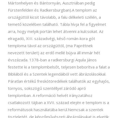
Mártonhelyen és Bántornyán, Ausztriában pedig
Fürstenfelden és Radkersburgban).A templom az
országúttól kicsit távolabb, a falu délkeleti szélén, a
temető közelében található. Tábla hívja fel a figyelmet
arra, hogy melyik portán lehet átvenni a kulcsokat. Az
elragadó, XIII. századvégi, késő román-kora gót
temploma távol az országúttól, (ma Paprétnek
nevezett terület) az erdő mellé bújva áll immár hét
évszázada. 1378-ban a radkersburgi Aquila János
festette ki a templombelsőt, teljesen beborítva a falat a
Bibliából és a Szentek legendáiból vett ábrázolásokkal.
Páratlan értékű freskótöredékek találhatók az egyhajós,
tornyos, sokszögű szentéllyel záródó apró
templomban. A reformáció helvét irányzatához
csatlakozott tájban a XVII. század elején e templom is a
reformátusok használatába kerül.Nemcsak a szentek
tiszteletét, de képzőművészeti ábrázolásukat is elvetik: