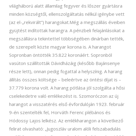
világháború alatt államilag fegyver és lőszer gyártásra
minden községtől, ellenszolgáltatás nélkül igénybe vett
(az el-„rekvirált”) harangokat.Még a megszállás éveiben
gyüjtést indítottak harangra. A pénzbeli felajánlásokat a
megszállásra tekintettel többségében dinárban tették,
de szerepelt közte magyar korona is. A harangot
Sopronban öntötték 35.822 koronáért. Sopronból
vasúton szállították Dávidházáig (később Bajánsenye
része lett), onnan pedig fogattal a helyszínig. A harang
állítás összes költsége – beleértve az öntési díjat is –
37.779 korona volt. A harang pótlása jól szolgálta a hősi
cselekedetre való emlékezést is. Szomoróczon az új
harangot a visszatérés első évfordulóján 1923. február
9-én szentelték fel, Horváth Ferenc plébános és
Hódossy Lajos lelkész. Az emlékharangon a következő
felirat olvasható: „Jugoszláv uralom alóli felszabadulás